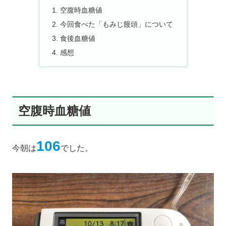
空腹時血糖値
今回食べた「もみじ饅頭」について
食後血糖値
感想
空腹時血糖値
106
今朝は
でした。